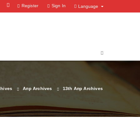
Facebook
Instagram
Register
Sign In
Language
chives
Апр Archives
13th Апр Archives