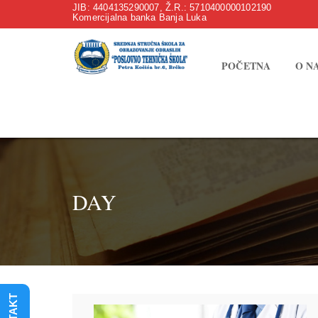
JIB: 4404135290007, Ž.R.: 5710400000102190
Komercijalna banka Banja Luka
POČETNA
O N
DAY