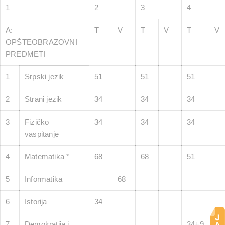
1
2
3
4
A:
T
V
T
V
T
V
OPŠTEOBRAZOVNI
PREDMETI
1
Srpski jezik
51
51
51
2
Strani jezik
34
34
34
3
Fizičko
34
34
34
vaspitanje
4
Matematika *
68
68
51
5
Informatika
68
6
Istorija
34
7
Demokratija i
34+9