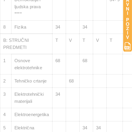
ljudska prava
****
8
Fizika
34
34
B: STRUČNI
T
V
T
V
T
V
PREDMETI
1
Osnove
68
68
elektrotehnike
2
Tehničko crtanje
68
3
Elektrotehnički
34
materijali
4
Elektroenergetika
5
Električna
34
34