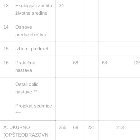
13
Ekologija i zaštita
34
životne sredine
14
Osnove
preduzetništva
15
Izborni predmet
16
Praktična
68
68
13
nastava
Ostali oblici
nastave **
Projekat sedmice
***
A: UKUPNO
255
68
221
213
(OPŠTEOBRAZOVNI