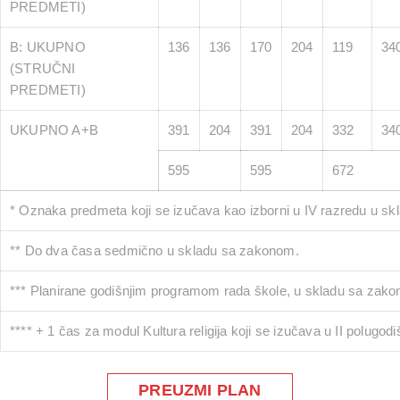
PREDMETI)
B: UKUPNO
136
136
170
204
119
34
(STRUČNI
PREDMETI)
UKUPNO A+B
391
204
391
204
332
34
595
595
672
* Oznaka predmeta koji se izučava kao izborni u IV razredu u s
** Do dva časa sedmično u skladu sa zakonom.
*** Planirane godišnjim programom rada škole, u skladu sa zak
**** + 1 čas za modul Kultura religija koji se izučava u II polugodi
PREUZMI PLAN