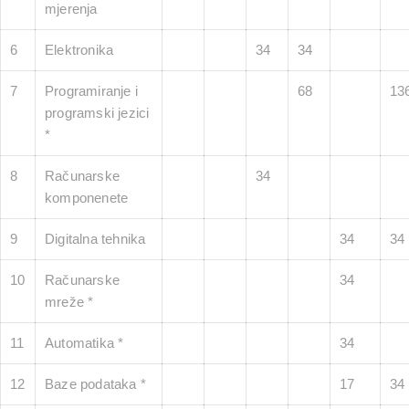
mjerenja
6
Elektronika
34
34
7
Programiranje i
68
13
programski jezici
*
8
Računarske
34
komponenete
9
Digitalna tehnika
34
34
10
Računarske
34
mreže *
11
Automatika *
34
12
Baze podataka *
17
34