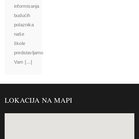
informisanja
budućih
polaznika
naše
škole
predstavljamo
Vam […]
LOKACIJA NA MAPI